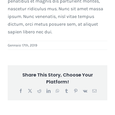
penatibus et magnis dis parturient montes,
nascetur ridiculus mus. Nunc sit amet massa
ipsum. Nunc venenatis, nisl vitae tempus
dictum, orci metus posuere sem, at aliquet
sapien libero nec dui.
Gennaio 17th, 2019
Share This Story, Choose Your
Platform!
Facebook
X
Reddit
LinkedIn
WhatsApp
Tumblr
Pinterest
Vk
Email