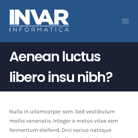
Salta
al
contenuto
Aenean luctus
libero insu nibh?
Nulla in ullamcorper sem. Sed vestibulum
mollis venenatis. Integer a metus vitae sem
fermentum eleifend. Orci varius natoque